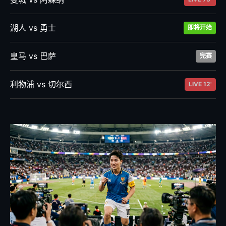
湖人 vs 勇士
即将开始
皇马 vs 巴萨
完赛
利物浦 vs 切尔西
LIVE 12'